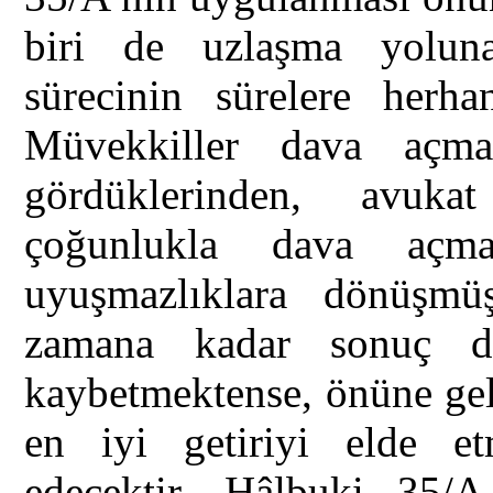
biri de uzlaşma yoluna
sürecinin sürelere herha
Müvekkiller dava açm
gördüklerinden, avuk
çoğunlukla dava açma 
uyuşmazlıklara dönüşmü
zamana kadar sonuç d
kaybetmektense, önüne gel
en iyi getiriyi elde et
edecektir. Hâlbuki 35/A