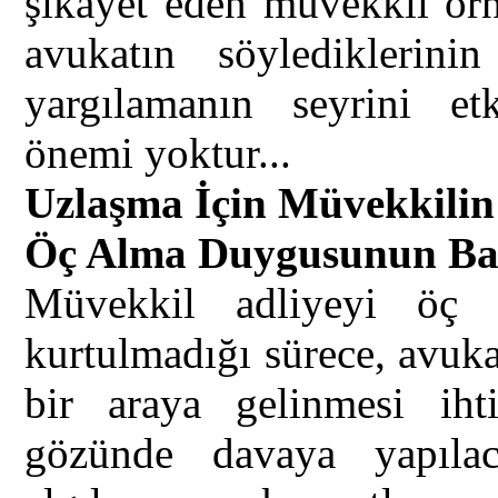
şikayet eden müvekkil örne
avukatın söylediklerin
yargılamanın seyrini et
önemi yoktur...
Uzlaşma İçin Müvekkilin
Öç Alma Duygusunun Bas
Müvekkil adliyeyi öç 
kurtulmadığı sürece, avukat
bir araya gelinmesi iht
gözünde davaya yapıla