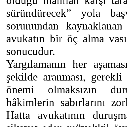
olduğu inanılan karşı tar
süründürecek” yola başv
sorunundan kaynaklanan
avukatın bir öç alma vası
sonucudur.
Yargılamanın her aşamas
şekilde aranması, gerekl
önemi olmaksızın dur
hâkimlerin sabırlarını zo
Hatta avukatının duruş