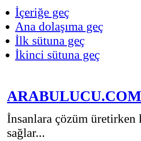
İçeriğe geç
Ana dolaşıma geç
İlk sütuna geç
İkinci sütuna geç
ARABULUCU.CO
İnsanlara çözüm üretirken k
sağlar...