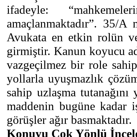
ifadeyle: “mahkemel
amaçlanmaktadır”. 35/A m
Avukata en etkin rolün v
girmiştir. Kanun koyucu a
vazgeçilmez bir role sahi
yollarla uyuşmazlık çözüm
sahip uzlaşma tutanağını 
maddenin bugüne kadar iş
görüşler ağır basmaktadır.
Konuyu Çok Yönlü İncele