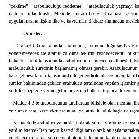
"çekilme", "arabuluculuğu reddetme", "arabuluculuk yapmayı ka
ifadeler kullanılmıştır. Metinde kavram birliği olmaması ise y
uygulanmasına ilişkin ilke ve kavramları dikkate alınmadan meslek
Örnekler:
· Tarafsızlık kuralı altında "arabulucu, arabuluculuğu tarafsız bir şe
yönetemeyecek ise arabulucu olma teklifini reddedecektir" hüküm
Fakat bu kural kapsamında arabulucunun süreçten çekilmesini, hâk
arabuluculuk sürecinin başlamamış olması gerekir. Arabulucunun
hale gelmesi kuralı kapsamında değerlendirilebileceğinden, taraf
süreler bakımından çekilen arabulucu tarafından yapılan işlemler 
ve fiili sebeplerle yerine getiremeyeceği hallerin topluca düzenlen
· Madde 4,3’te arabulucunun taraflardan birisiyle olan menfaat ilişkis
ve sürece zarar verecekse arabulucuya, arabuluculuk başlamamışsa 
· 5. maddede arabulucuya mesleki olarak süreci yürütme konusunda k
yardım istemek"ten neyin kastedildiği tam olarak anlaşılamamakta
gelebilecek olsa da, sürece yeni bir arabulucunun katılımı, taraf