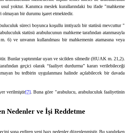
r usul yoktur. Kanımca meslek kurallarındaki bu ifade "mahkeme
 olmayan bir durumu işaret etmektedir.
luculuk süreci boyunca koşullu imtiyazlı bir statüsü mevcuttur "
arabuluculuk statüsü arabulucunun mahkeme tarafından atanmasıyla
K m. 6) ve unvanın kullanılması bir mahkemenin atamasına veya
r. Bunlar yaptırımlar uyarı ve sicilden silmedir (HUAK m. 21,2).
fından geçici olarak “faaliyet durdurma” kararı verilebileceği
lmayan bu tedbirin uygulanması halinde açılabilecek bir davada
r verilmiştir
[7]
. Buna göre "arabulucu, arabuluculuk faaliyetinin
n Nedenler ve İşi Reddetme
ini sona erdiren yeni bazı nedenler düzenlenmiştir. Bu yapılırken