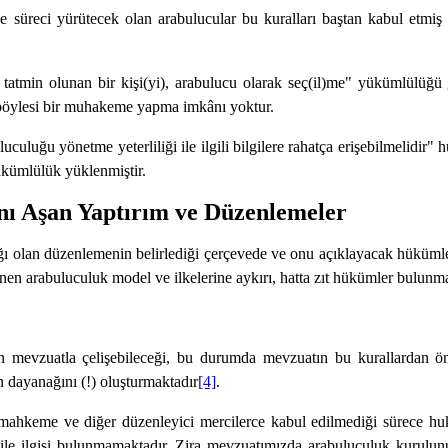
eci yürütecek olan arabulucular bu kuralları baştan kabul etmiş say
tmin olunan bir kişi(yi), arabulucu olarak seç(il)me" yükümlülüğü ge
a böylesi bir muhakeme yapma imkânı yoktur.
uluğu yönetme yeterliliği ile ilgili bilgilere rahatça erişebilmelidir
ükümlülük yüklenmiştir.
 Aşan Yaptırım ve Düzenlemeler
ı olan düzenlemenin belirlediği çerçevede ve onu açıklayacak hükümle
n arabuluculuk model ve ilkelerine aykırı, hatta zıt hükümler bulunma
vzuatla çelişebileceği, bu durumda mevzuatın bu kurallardan öncel
n dayanağını (!) oluşturmaktadır
[4]
.
keme ve diğer düzenleyici mercilerce kabul edilmediği sürece huku
e ilgisi bulunmamaktadır. Zira mevzuatımızda arabuluculuk kurulunun 