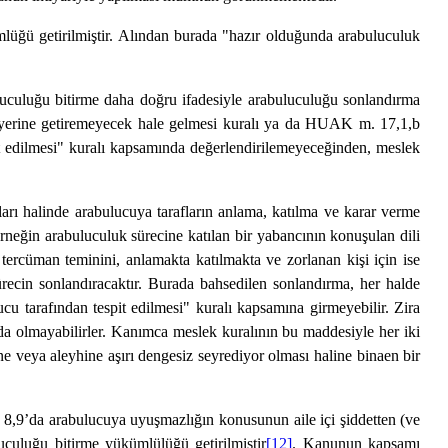
ü getirilmiştir. Alından burada "hazır olduğunda arabuluculuk
culuğu bitirme daha doğru ifadesiyle arabuluculuğu sonlandırma
 yerine getiremeyecek hale gelmesi kuralı ya da HUAK m. 17,1,b
pit edilmesi" kuralı kapsamında değerlendirilemeyeceğinden, meslek
ı halinde arabulucuya tarafların anlama, katılma ve karar verme
rneğin arabuluculuk sürecine katılan bir yabancının konuşulan dili
ercüman teminini, anlamakta katılmakta ve zorlanan kişi için ise
recin sonlandıracaktır. Burada bahsedilen sonlandırma, her halde
u tarafından tespit edilmesi" kuralı kapsamına girmeyebilir. Zira
nda olmayabilirler. Kanımca meslek kuralının bu maddesiyle her iki
ne veya aleyhine aşırı dengesiz seyrediyor olması haline binaen bir
 8,9’da arabulucuya uyuşmazlığın konusunun aile içi şiddetten (ve
culuğu bitirme yükümlülüğü getirilmiştir
[12]
. Kanunun kapsamı