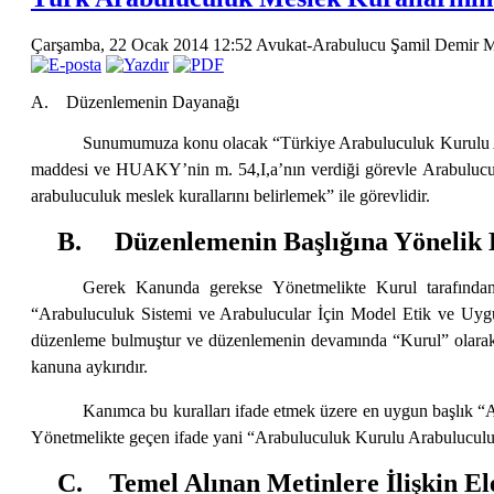
Çarşamba, 22 Ocak 2014 12:52
Avukat-Arabulucu Şamil Demir
M
A. Düzenlemenin Dayanağı
Sunumumuza konu olacak “Türkiye Arabuluculuk Kurulu Ar
maddesi ve HUAKY’nin m. 54,I,a’nın verdiği görevle Arabuluculuk
arabuluculuk meslek kurallarını belirlemek” ile görevlidir.
B. Düzenlemenin Başlığına Yönelik E
Gerek Kanunda gerekse Yönetmelikte Kurul tarafından be
“Arabuluculuk Sistemi ve Arabulucular İçin Model Etik ve Uygu
düzenleme bulmuştur ve düzenlemenin devamında “Kurul” olarak k
kanuna aykırıdır.
Kanımca bu kuralları ifade etmek üzere en uygun başlık “A
Yönetmelikte geçen ifade yani “Arabuluculuk Kurulu Arabuluculuk 
C. Temel Alınan Metinlere İlişkin Ele