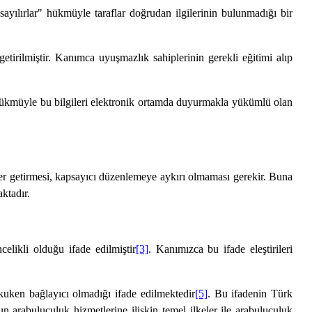
ılırlar" hükmüyle taraflar doğrudan ilgilerinin bulunmadığı bir
tirilmiştir. Kanımca uyuşmazlık sahiplerinin gerekli eğitimi alıp
" hükmüyle bu bilgileri elektronik ortamda duyurmakla yükümlü olan
r getirmesi, kapsayıcı düzenlemeye aykırı olmaması gerekir. Buna
ktadır.
ikli olduğu ifade edilmiştir
[3]
. Kanımızca bu ifade eleştirileri
ken bağlayıcı olmadığı ifade edilmektedir
[5]
. Bu ifadenin Türk
arabuluculuk hizmetlerine ilişkin temel ilkeler ile arabuluculuk