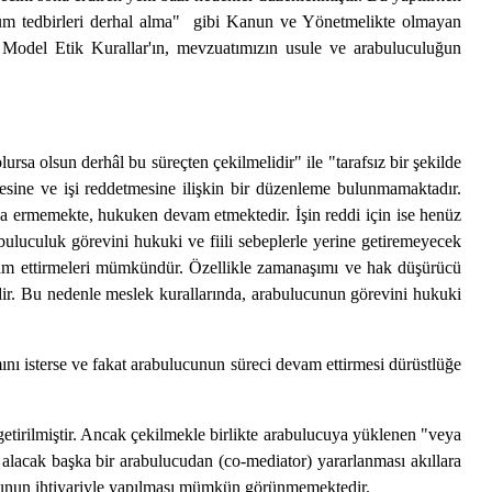
tüm tedbirleri derhal alma" gibi Kanun ve Yönetmelikte olmayan
n Model Etik Kurallar'ın, mevzuatımızın usule ve arabuluculuğun
sa olsun derhâl bu süreçten çekilmelidir" ile "tarafsız bir şekilde
sine ve işi reddetmesine ilişkin bir düzenleme bulunmamaktadır.
na ermemekte, hukuken devam etmektedir. İşin reddi için ise henüz
uculuk görevini hukuki ve fiili sebeplerle yerine getiremeyecek
devam ettirmeleri mümkündür. Özellikle zamanaşımı ve hak düşürücü
edir. Bu nedenle meslek kurallarında, arabulucunun görevini hukuki
ını isterse ve fakat arabulucunun süreci devam ettirmesi dürüstlüğe
irilmiştir. Ancak çekilmekle birlikte arabulucuya yüklenen "veya
alacak başka bir arabulucudan (co-mediator) yararlanması akıllara
lucunun ihtiyariyle yapılması mümkün görünmemektedir.