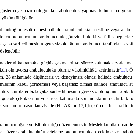
stermeye hazır olduğunda arabuluculuk yapmayı kabul etme yükümlüğ
me yükümlülüğüdür.
ldığını tespit etmesi halinde arabuluculuktan çekilme veya arabulu
nen arabulucunun, arabuluculuk görevini hukuki ve fiili sebeplerle
zla çaba sarf edilmesinin gereksiz olduğunun arabulucu tarafından tes
öylenebilir.
erini kavramakta güçlük çekmeleri ve sürece katılmakta zorlanmalar
mkün olmuyorsa arabuluculuğu bitirme yükümlülüğü getirilmiştir
[11]
. Ö
K m. 28 anlamında düşüncesiz ve deneyimsiz olması halinde arabulucu t
şimlerinin kabul görmemesi veya başarısız olması halinde arabulucu sü
luk için daha fazla çaba sarf edilmesinin gereksiz olduğunun arabuluc
güçlük çektiklerinin ve sürece katılmakta zorlandıklarının dahi farkı
rak sonlandırılmasından ziyade (HUAK m. 17,1,b), sürecin bir taraf lehi
buluculuğa elverişli olmadığı düzenlenmiştir. Meslek kuralları madde
mek üzere arabuluculuğu erteleme, arabuluculuktan çekilme ve arabulu