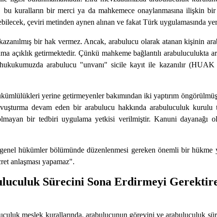
 bu kuralların bir merci ya da mahkemece onaylanmasına ilişkin bi
ilecek, çeviri metinden aynen alınan ve fakat Türk uygulamasında yeri
anılmış bir hak vermez. Ancak, arabulucu olarak atanan kişinin arabu
uma açıklık getirmektedir. Çünkü mahkeme bağlantılı arabuluculukta 
t hukukumuzda arabulucu "unvanı" sicile kayıt ile kazanılır (HUA
mlülükleri yerine getirmeyenler bakımından iki yaptırım öngörülmüştü
vuşturma devam eden bir arabulucu hakkında arabuluculuk kurulu tara
lmayan bir tedbiri uygulama yetkisi verilmiştir. Kanuni dayanağı o
genel hükümler bölümünde düzenlenmesi gereken önemli bir hükme ye
cret anlaşması yapamaz".
culuk Sürecini Sona Erdirmeyi Gerektire
luk meslek kurallarında, arabulucunun görevini ve arabuluculuk sürec