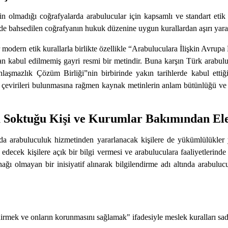
lmadığı coğrafyalarda arabulucular için kapsamlı ve standart etik k
rde bahsedilen coğrafyanın hukuk düzenine uygun kurallardan aşırı yarar
odern etik kurallarla birlikte özellikle “Arabuluculara İlişkin Avrupa 
ndan kabul edilmemiş gayri resmi bir metindir. Buna karşın Türk arabulu
aşmazlık Çözüm Birliği”nin birbirinde yakın tarihlerde kabul ettiğ
lı çevirileri bulunmasına rağmen kaynak metinlerin anlam bütünlüğü ve 
Soktuğu Kişi ve Kurumlar Bakımından Eleş
nda arabuluculuk hizmetinden yararlanacak kişilere de yükümlülükler 
decek kişilere açık bir bilgi vermesi ve arabuluculara faaliyetlerinde
ı olmayan bir inisiyatif alınarak bilgilendirme adı altında arabuluc
rmek ve onların korunmasını sağlamak" ifadesiyle meslek kuralları sade