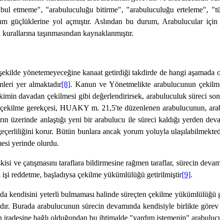
bul etmeme", "arabuluculuğu bitirme", "arabuluculuğu erteleme", "
orum güçlüklerine yol açmıştır. Aslından bu durum, Arabulucular içi
 kurallarına taşınmasından kaynaklanmıştır.
kilde yönetemeyeceğine kanaat getirdiği takdirde de hangi aşamada olur
leri yer almaktadır
[8]
. Kanun ve Yönetmelikte arabulucunun çekilme
imin davadan çekilmesi gibi değerlendirirsek, arabuluculuk süreci so
 çekilme gerekçesi, HUAKY m. 21,5'te düzenlenen arabulucunun, arabul
ların üzerinde anlaştığı yeni bir arabulucu ile süreci kaldığı yerden 
geçerliliğini korur. Bütün bunlara ancak yorum yoluyla ulaşılabilmekt
mesi yerinde olurdu.
i ve çatışmasını taraflara bildirmesine rağmen taraflar, sürecin devam
işi reddetme, başladıysa çekilme yükümlülüğü getirilmiştir
[9]
.
endisini yeterli bulmaması halinde süreçten çekilme yükümlülüğü get
dır. Burada arabulucunun sürecin devamında kendisiyle birlikte görev 
ların iradesine bağlı olduğundan bu ihtimalde "yardım istemenin" arabu