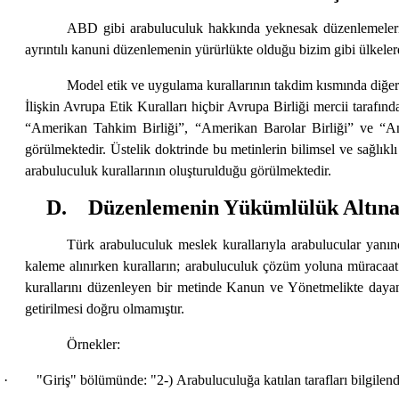
ABD gibi arabuluculuk hakkında yeknesak düzenlemelerin o
ayrıntılı kanuni düzenlemenin yürürlükte olduğu bizim gibi ülkele
Model etik ve uygulama kurallarının takdim kısmında diğer m
İlişkin Avrupa Etik Kuralları hiçbir Avrupa Birliği mercii tarafı
“Amerikan Tahkim Birliği”, “Amerikan Barolar Birliği” ve “Anl
görülmektedir. Üstelik doktrinde bu metinlerin bilimsel ve sağlık
arabuluculuk kurallarının oluşturulduğu görülmektedir.
D. Düzenlemenin Yükümlülük Altına 
Türk arabuluculuk meslek kurallarıyla arabulucular yanı
kaleme alınırken kuralların; arabuluculuk çözüm yoluna müracaat e
kurallarını düzenleyen bir metinde Kanun ve Yönetmelikte dayanağ
getirilmesi doğru olmamıştır.
Örnekler:
· "Giriş" bölümünde: "2-) Arabuluculuğa katılan tarafları bilgilendi