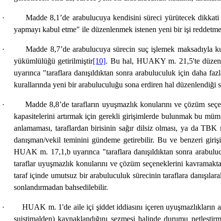
· Madde 8,1’de arabulucuya kendisini süreci yürütecek dikkati gö
yapmayı kabul etme" ile düzenlenmek istenen yeni bir işi reddet
· Madde 8,7’de arabulucuya sürecin suç işlemek maksadıyla kullanı
yükümlülüğü getirilmiştir
[10]
. Bu hal, HUAKY m. 21,5'te düzenle
uyarınca "taraflara danışıldıktan sonra arabuluculuk için daha fa
kurallarında yeni bir arabuluculuğu sona erdiren hal düzenlendiği s
· Madde 8,8’de tarafların uyuşmazlık konularını ve çözüm seçenekl
kapasitelerini artırmak için gerekli girişimlerde bulunmak bu mü
anlamaması, taraflardan birisinin sağır dilsiz olması, ya da TB
danışman/vekil teminini gündeme getirebilir. Bu ve benzeri giri
HUAK m. 17,1,b uyarınca "taraflara danışıldıktan sonra arabulucu
taraflar uyuşmazlık konularını ve çözüm seçeneklerini kavramakta 
taraf içinde umutsuz bir arabuluculuk sürecinin taraflara danışıla
sonlandırmadan bahsedilebilir.
· HUAK m. 1'de aile içi şiddet iddiasını içeren uyuşmazlıkların ara
suistimalden) kaynaklandığını sezmesi halinde durumu netleştir