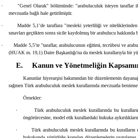
· "Genel Olarak" bölümünde: "arabuluculuk isteyen taraflar ile sür
mevzuatla bağlı hale getirilmiştir.
· Madde 5,1’de taraflara "mesleki yeterliliği ve niteliklerinden ta
sınavları geçtikten sonra sicile kaydolmuş bir arabulucu hakkınd
· Madde 5,5’te "taraflar, arabulucunun eğitimi, tecrübesi ve arabuluc
(HUAK m. 19,1) Daire Başkanlığı'na da meslek kurallarıyla bir y
E. Kanun ve Yönetmeliğin Kapsamını
Kanunlar hiyerarşisi bakımından bir düzenlemenin dayanağ
rağmen Türk arabuluculuk meslek kurallarında mevzuatla benimsene
Örnekler:
· Türk arabuluculuk meslek kurallarında bu kuralların me
öngörürcesine, model etik kurallardaki hukuka aykırılıkları
· Türk arabuluculuk meslek kurallarında bu kuralların mah
hukukunda yürürlüğe konulan düzenlemelerin uygulanışı il