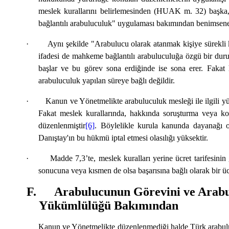
meslek kurallarını belirlemesinden (HUAK m. 32) başka,
bağlantılı arabuluculuk" uygulaması bakımından benimseneb
· Aynı şekilde "Arabulucu olarak atanmak kişiye sürekli kaz
ifadesi de mahkeme bağlantılı arabuluculuğa özgü bir dur
başlar ve bu görev sona erdiğinde ise sona erer. Faka
arabuluculuk yapılan süreye bağlı değildir.
· Kanun ve Yönetmelikte arabuluculuk mesleği ile ilgili yükü
Fakat meslek kurallarında, hakkında soruşturma veya ko
düzenlenmiştir
[6]
. Böylelikle kurula kanunda dayanağı o
Danıştay'ın bu hükmü iptal etmesi olasılığı yüksektir.
· Madde 7,3’te, meslek kuralları yerine ücret tarifesinin 
sonucuna veya kısmen de olsa başarısına bağlı olarak bir ü
F. Arabulucunun Görevini ve Arabulu
Yükümlülüğü Bakımından
Kanun ve Yönetmelikte düzenlenmediği halde Türk arabulucu