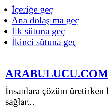
İçeriğe geç
Ana dolaşıma geç
İlk sütuna geç
İkinci sütuna geç
ARABULUCU.CO
İnsanlara çözüm üretirken k
sağlar...