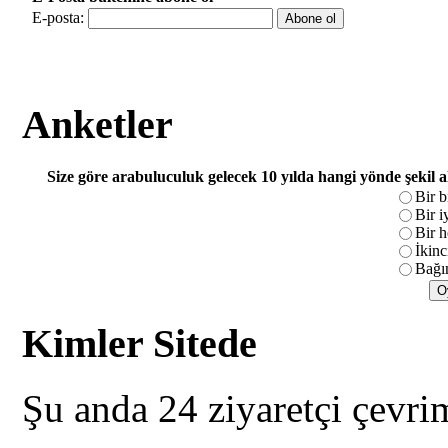
E-posta:
Anketler
Size göre arabuluculuk gelecek 10 yılda hangi yönde şekil 
Bir b
Bir i
Bir h
İkinc
Bağım
Kimler Sitede
Şu anda 24 ziyaretçi çevri