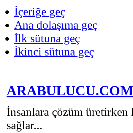
İçeriğe geç
Ana dolaşıma geç
İlk sütuna geç
İkinci sütuna geç
ARABULUCU.CO
İnsanlara çözüm üretirken k
sağlar...