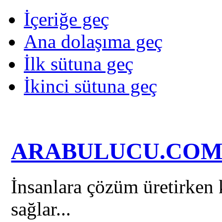
İçeriğe geç
Ana dolaşıma geç
İlk sütuna geç
İkinci sütuna geç
ARABULUCU.CO
İnsanlara çözüm üretirken k
sağlar...