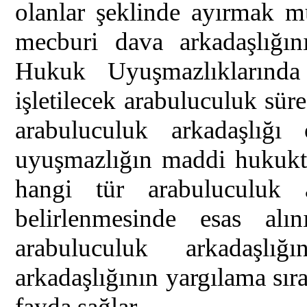
olanlar şeklinde ayırmak 
mecburi dava arkadaşlığın
Hukuk Uyuşmazlıklarınd
işletilecek arabuluculuk sür
arabuluculuk arkadaşlığı 
uyuşmazlığın maddi hukuktan
hangi tür arabuluculuk ar
belirlenmesinde esas alın
arabuluculuk arkadaşlı
arkadaşlığının yargılama sır
fayda sağlar.