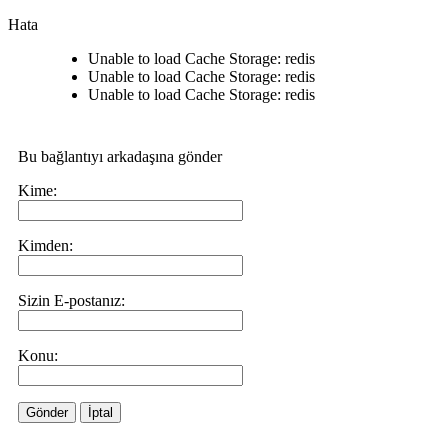
Hata
Unable to load Cache Storage: redis
Unable to load Cache Storage: redis
Unable to load Cache Storage: redis
Bu bağlantıyı arkadaşına gönder
Kime:
Kimden:
Sizin E-postanız:
Konu:
Gönder
İptal