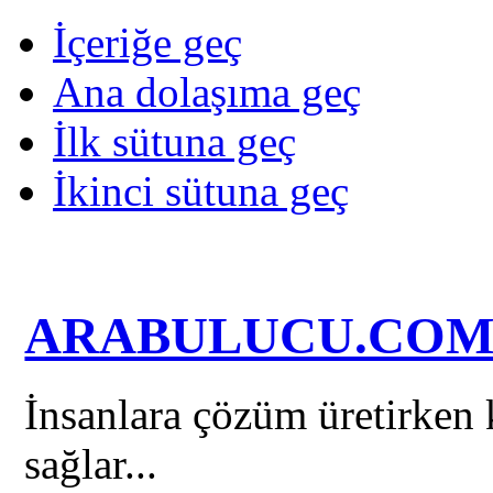
İçeriğe geç
Ana dolaşıma geç
İlk sütuna geç
İkinci sütuna geç
ARABULUCU.CO
İnsanlara çözüm üretirken k
sağlar...