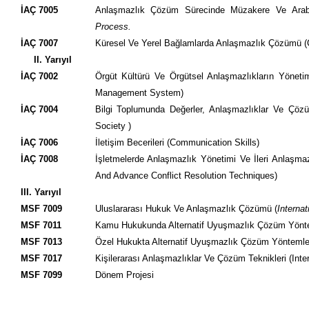
İAÇ 7005
Anlaşmazlık Çözüm Sürecinde Müzakere Ve Arab
Process.
İAÇ 7007
Küresel Ve Yerel Bağlamlarda Anlaşmazlık Çözümü (Co
II. Yarıyıl
İAÇ 7002
Örgüt Kültürü Ve Örgütsel Anlaşmazlıkların Yönetim
Management System)
İAÇ 7004
Bilgi Toplumunda Değerler, Anlaşmazlıklar Ve Çözüm
Society )
İAÇ 7006
İletişim Becerileri (Communication Skills)
İAÇ 7008
İşletmelerde Anlaşmazlık Yönetimi Ve İleri Anlaşma
And Advance Conflict Resolution Techniques)
III. Yarıyıl
MSF 7009
Uluslararası Hukuk Ve Anlaşmazlık Çözümü (
Internat
MSF 7011
Kamu Hukukunda Alternatif Uyuşmazlık Çözüm Yönte
MSF 7013
Özel Hukukta Alternatif Uyuşmazlık Çözüm Yöntemler
MSF 7017
Kişilerarası Anlaşmazlıklar Ve Çözüm Teknikleri (Inte
MSF 7099
Dönem Projesi