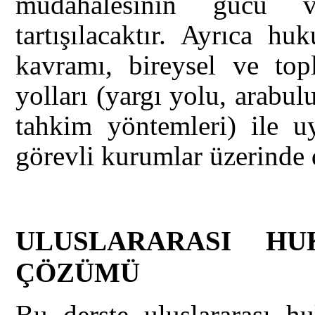
müdahalesinin gücü v
tartışılacaktır. Ayrıca h
kavramı, bireysel ve to
yolları (yargı yolu, arabu
tahkim yöntemleri) ile u
görevli kurumlar üzerinde 
ULUSLARARASI H
ÇÖZÜMÜ
Bu derste uluslararası h