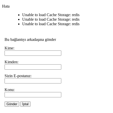
Hata
Unable to load Cache Storage: redis
Unable to load Cache Storage: redis
Unable to load Cache Storage: redis
Bu bağlantıyı arkadaşına gönder
Kime:
Kimden:
Sizin E-postanız:
Konu:
Gönder
İptal