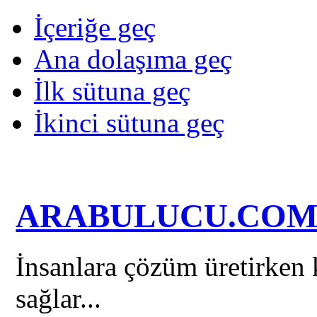
İçeriğe geç
Ana dolaşıma geç
İlk sütuna geç
İkinci sütuna geç
ARABULUCU.CO
İnsanlara çözüm üretirken k
sağlar...